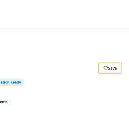
Save
nation Ready
vents