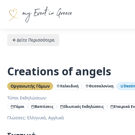
Δείτε Περισσότερα
Creations of angels
Οργανωτής Γάμων
Χαλκιδική
Θεσσαλονίκη
Desti
Τύποι Εκδηλώσεων:
Γάμοι
Βαπτίσεις
Ιδιωτικές Εκδηλώσεις
Εταιρικά E
Γλώσσες
:
Ελληνικά, Αγγλικά